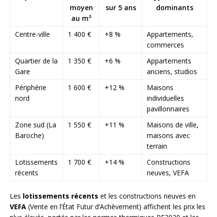
moyen
sur 5 ans
dominants
au m²
Centre-ville
1 400 €
+8 %
Appartements,
commerces
Quartier de la
1 350 €
+6 %
Appartements
Gare
anciens, studios
Périphérie
1 600 €
+12 %
Maisons
nord
individuelles
pavillonnaires
Zone sud (La
1 550 €
+11 %
Maisons de ville,
Baroche)
maisons avec
terrain
Lotissements
1 700 €
+14 %
Constructions
récents
neuves, VEFA
Les
lotissements récents
et les constructions neuves en
VEFA
(Vente en l’État Futur d’Achèvement) affichent les prix les