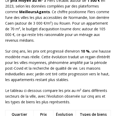
Le
prix moyen au m²
à Flers s’établit autour de
1 500 €
en
2023, selon les données compilées par des plateformes
comme
MeilleursAgents
. Ce chiffre positionne Flers comme
l’une des villes les plus accessibles de Normandie, loin derrière
Caen (autour de 3 000 €/m²) ou Rouen. Pour un appartement
de 70 m², le budget d’acquisition tourne donc autour de 105
000 €, ce qui reste très raisonnable pour un ménage aux
revenus médians.
Sur cinq ans, les prix ont progressé d’environ
10 %
, une hausse
modérée mais réelle. Cette évolution traduit un regain d’intérêt
pour les villes moyennes, phénomène amplifié par la période
post-Covid et la recherche de qualité de vie. Les maisons
individuelles avec jardin ont tiré cette progression vers le haut,
les appartements restant plus stables.
Le tableau ci-dessous compare les prix au m² dans différents
secteurs de la ville, avec l’évolution observée sur cinq ans et
les types de biens les plus représentés.
Quartier
Prix
Évolution
Types de biens