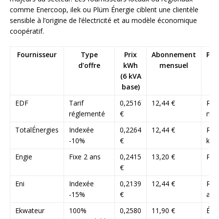
comme Enercoop, ilek ou Plüm Énergie ciblent une clientèle
sensible à l’origine de l’électricité et au modèle économique
coopératif.
Fournisseur
Type
Prix
Abonnement
Par
d’offre
kWh
mensuel
(6 kVA
base)
EDF
Tarif
0,2516
12,44 €
Réf
réglementé
€
mar
TotalÉnergies
Indexée
0,2264
12,44 €
Rem
-10%
€
kW
Engie
Fixe 2 ans
0,2415
13,20 €
Pri
€
Eni
Indexée
0,2139
12,44 €
Réd
-15%
€
agr
Ekwateur
100%
0,2580
11,90 €
Élec